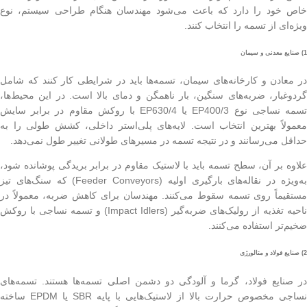
خاص خود را دارد که باعث می‌شود مهندسان هنگام طراحی سیستم، نوع
ویژه‌ای از تسمه را انتخاب کنند.
1) صنایع معدنی و سیمان
در معادن و کارخانه‌های سیمان، تسمه‌ها باید در شرایطی کار کنند که شامل
گردوغبار، ضربه‌های سنگین، بار ناهمگن و دمای بالا است. در این محیط‌ها،
تسمه نساجی نوع EP400/3 یا EP630/4 با روکش مقاوم در برابر سایش
معمولاً بهترین انتخاب است. لایه‌های پلی‌استر داخلی، کشش طولی را به
حداقل می‌رسانند و در نتیجه تسمه در مسیرهای طولانی تغییر طول نمی‌دهد.
علاوه بر آن، سطح تسمه باید با لاستیک مقاوم در برابر بریدگی پوشانده شود،
به‌ویژه در نقاله‌های بارگیری اولیه (Feeder Conveyors) که سنگ‌های تیز
مستقیماً روی تسمه سقوط می‌کنند. مهندسان برای کاهش ضربه، معمولاً در
ناحیه تغذیه از رولیک‌های ضربه‌گیر (Impact Idlers) و تسمه نساجی با روکش
ضخیم‌تر استفاده می‌کنند.
2) صنایع فولاد و متالورژی
در صنایع فولاد، گرما و آلودگی دو دشمن اصلی تسمه‌ها هستند. تسمه‌های
نساجی مخصوص حرارت بالا از لاستیک‌هایی با پایه SBR یا EPDM ساخته