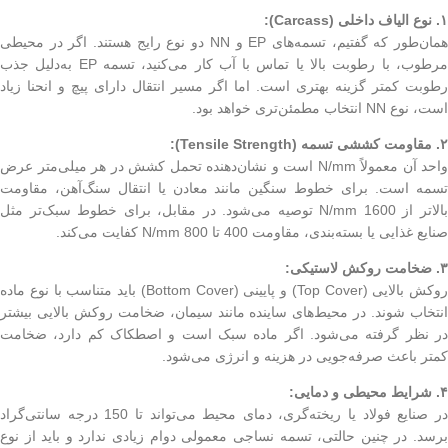
۱. نوع الیاف داخلی (Carcass):
همان‌طور که گفتیم، تسمه‌های EP و NN دو نوع رایج هستند. اگر در محیطی
مرطوب، با رطوبت بالا یا تماس با آب کار می‌کنید، تسمه EP به‌دلیل جذب
رطوبت کمتر گزینه بهتری است. اما اگر مسیر انتقال دارای پیچ و انحنا زیاد
است، نوع NN انتخاب مطمئن‌تری خواهد بود.
۲. مقاومت کششی تسمه (Tensile Strength):
واحد آن معمولاً N/mm است و نشان‌دهنده تحمل کشش در هر میلی‌متر عرض
تسمه است. برای خطوط سنگین مانند معادن یا انتقال سنگ‌آهن، مقاومت
بالاتر از 1600 N/mm توصیه می‌شود. در مقابل، برای خطوط سبک‌تر مثل
صنایع غذایی یا بسته‌بندی، مقاومت 400 تا 800 N/mm کفایت می‌کند.
۳. ضخامت روکش لاستیکی:
روکش بالایی (Top Cover) و پایینی (Bottom Cover) باید متناسب با نوع ماده
انتخاب شوند. در محیط‌های ساینده مانند سیمان، ضخامت روکش بالایی بیشتر
در نظر گرفته می‌شود. اگر ماده سبک است و اصطکاک کم دارد، ضخامت
کمتر باعث صرفه‌جویی در هزینه و انرژی می‌شود.
۴. شرایط محیطی و دمایی:
در صنایع فولاد یا ریخته‌گری، دمای محیط می‌تواند تا 150 درجه سانتی‌گراد
برسد. در چنین حالتی، تسمه نساجی معمولی دوام زیادی ندارد و باید از نوع