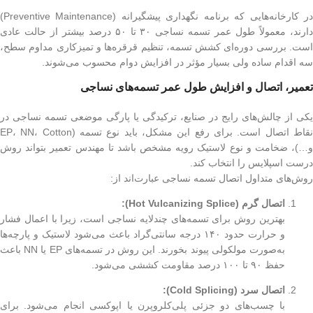
در کارخانه‌هایی که برنامه نگهداری پیشگیرانه (Preventive Maintenance)
دارند، معمولاً طول عمر تسمه نساجی ۳۰ تا ۵۰ درصد بیشتر از حالت عادی
است. بررسی دوره‌ای کشش تسمه، تنظیم قرقره‌ها و تمیزکاری مداوم سطح،
سه اقدام ساده ولی بسیار مؤثر در افزایش دوام محسوب می‌شوند.
تعمیر، اتصال و افزایش طول عمر تسمه‌های نساجی
یکی از چالش‌های رایج در صنایع، ترکیدگی یا پارگی موضعی تسمه نساجی در
نقاط اتصال است. برای رفع این مشکل، باید نوع تسمه (EP، NN، Cotton
و…)، ضخامت و نوع لاستیک رویه مشخص باشد تا مهندس تعمیر بتواند روش
درست اسپلایس را انتخاب کند.
روش‌های متداول اتصال تسمه نساجی عبارت‌اند از:
اتصال گرم (Hot Vulcanizing Splice):
بهترین روش برای تسمه‌های چندلایه نساجی است، زیرا با اعمال فشار
و حرارت حدود ۱۴۰ درجه سانتی‌گراد باعث می‌شود لاستیک و پارچه‌ها
به‌صورت مولکولی پیوند بخورند. این روش در تسمه‌های EP یا NN باعث
حفظ ۹۰ تا ۱۰۰ درصد مقاومت کششی می‌شود.
اتصال سرد (Cold Splicing):
با چسب‌های دو جزئی پلی‌کلروپرن یا اپوکسی انجام می‌شود. برای