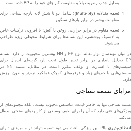
به‌دلیل جذب رطوبت بالا و مقاومت کم جای خود را به EP داده است.
تسمه چندلایه (Multi-ply):
شامل دو تا شش لایه پارچه نساجی برای
مقاومت بیشتر در برابر بارهای سنگین.
تسمه مقاوم در برابر حرارت، روغن یا آتش:
با افزودن ترکیبات خاص
به لاستیک پوششی، این تسمه‌ها برای شرایط محیطی ویژه طراحی
می‌شوند.
در میان مهندسان نوار نقاله، نوع EP و NN بیشترین محبوبیت را دارد. تسمه
EP به‌دلیل پایداری در برابر تغییر طول تحت بار، گزینه‌ای ایده‌آل برای
سیستم‌های با استارت و توقف مکرر است. در مقابل، تسمه NN در
سیستم‌هایی با خم‌های زیاد و قرقره‌های کوچک عملکرد نرم‌تر و بدون لرزش
دارد.
مزایای تسمه نساجی
تسمه نساجی تنها به خاطر قیمت مناسبش محبوب نیست، بلکه مجموعه‌ای از
ویژگی‌های فنی دارد که آن را برای طیف وسیعی از کاربردهای صنعتی ایده‌آل
می‌کند:
انعطاف‌پذیری بالا:
این ویژگی باعث می‌شود تسمه بتواند در مسیرهای دارای