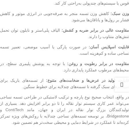
قوس یا سیستم‌های چندپولی به‌راحتی کار کند.
زن سبک:
کاهش وزن تسمه منجر به صرفه‌جویی در انرژی موتور و کاهش
فشار بر رول‌ها و یاتاقان‌ها می‌شود.
مقاومت عالی در برابر ضربه و کشش:
الیاف پلی‌استر و نایلون توان تحمل
تنش‌های متناوب را دارند.
ابلیت اسپلایس آسان:
در صورت پارگی یا آسیب موضعی، تعمیر تسمه
نساجی ساده و کم‌هزینه است.
مقاومت در برابر رطوبت و روغن:
با توجه به پوشش پلیمری سطح، در
محیط‌های مرطوب عملکرد پایداری دارد.
ابلیت تولید در عرض‌ها و ضخامت‌های متنوع:
از تسمه‌های باریک برای
سیستم‌های سبک گرفته تا تسمه‌های چندلایه برای خطوط سنگین.
در واقع، انتخاب صحیح نوع پارچه و ترکیب لاستیکی در طراحی تسمه نساجی
می‌تواند عمر کاری سیستم نوار نقاله را تا دو برابر افزایش دهد. بسیاری از
تولیدکنندگان بزرگ نوار نقاله در ایران و جهان، مانند ContiTech و
Bridgestone، بر توسعه تسمه‌های نساجی چندلایه با روکش‌های ویژه تمرکز
کرده‌اند تا عملکرد در شرایط دمایی و محیطی سخت‌تر هم تضمین شود.