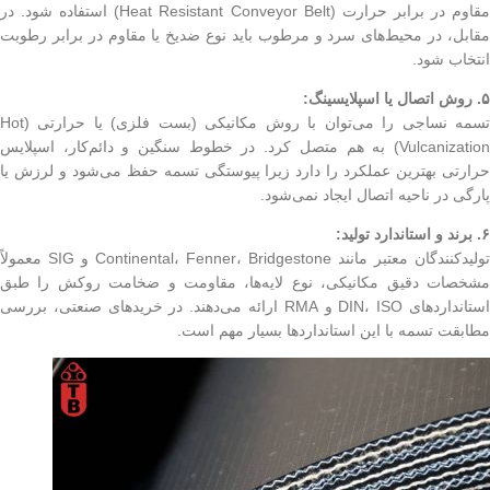
مقاوم در برابر حرارت (Heat Resistant Conveyor Belt) استفاده شود. در
مقابل، در محیط‌های سرد و مرطوب باید نوع ضدیخ یا مقاوم در برابر رطوبت
انتخاب شود.
۵. روش اتصال یا اسپلایسینگ:
تسمه نساجی را می‌توان با روش مکانیکی (بست فلزی) یا حرارتی (Hot
Vulcanization) به هم متصل کرد. در خطوط سنگین و دائم‌کار، اسپلایس
حرارتی بهترین عملکرد را دارد زیرا پیوستگی تسمه حفظ می‌شود و لرزش یا
پارگی در ناحیه اتصال ایجاد نمی‌شود.
۶. برند و استاندارد تولید:
تولیدکنندگان معتبر مانند Continental، Fenner، Bridgestone و SIG معمولاً
مشخصات دقیق مکانیکی، نوع لایه‌ها، مقاومت و ضخامت روکش را طبق
استانداردهای DIN، ISO و RMA ارائه می‌دهند. در خریدهای صنعتی، بررسی
مطابقت تسمه با این استانداردها بسیار مهم است.