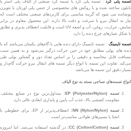
سمه پلی کرد
: تسمه پلی کرد یا تسمه گرد صنعتی از الیاف پلی استر یا
نایلون ساخته شده و با روکش های مخصوصی از جنس پلی اورتان یا نئوپرن
پوشانده می شود که گزینه مناسبی برای کاربردهای صنعتی مختلف است که
نیاز به انتقال نیرو با سرعت و دقت بالا دارند. این محصول مقاوم در برابر
سایش، حرارت، روغن، آب و اشعه UV است و قابلیت انعطاف پذیری و تطابق
با شکل شیارهای چرخ دنده را دارد.
سمه تایمینگ
: تسمه تایمینگ دارای دنده هایی با گام‌های یکسان می‌باشد که با
دنده های پولی مطابق خود در حین حرکت درگیر می‌شود و به همین سبب
مسافت قابل محاسبه و دقیقی را بر اساس تعداد دور و گشتاور پولی طی
می‌کند. تفاوت این تسمه با انواع دیگر تسمه های انتقال نیرو حرکت گام‌دار و
بسیار دقیق این تسمه ها می‌باشد.
انواع تسمه‌های نساجی بسته به نوع الیاف
تسمه EP (Polyester/Nylon):
متداول‌ترین نوع در صنایع مختلف.
مقاومت کششی بالا، جذب آب پایین و پایداری ابعادی عالی دارد.
تسمه NN (Nylon/Nylon):
انعطاف‌پذیرتر از EP، برای خطوطی با
انحنا یا مسیرهای طولانی مناسب‌تر است.
تسمه CC (Cotton/Cotton):
در گذشته استفاده می‌شد، اما امروزه