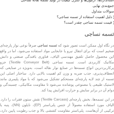
استانداردها، آزمون‌ها و کنترل کیفیت در تولید تسمه نقاله نساجی
جمع‌بندی نهایی
سوالات متداول
¦ دلیل اهمیت استفاده از تسمه نساجی؟
¦ قیمت تسمه نساجی چقدر است؟
تسمه نساجی
در نگاه اول ممکن است تصور شود که
تسمه نساجی
صرفاً نوعی نوار پارچه‌ای
ضخیم است که برای انتقال نیرو یا جابجایی مواد استفاده می‌شود، اما در واقع
این محصول حاصل تلفیق مهندسی الیاف، فناوری بافندگی صنعتی و دانش
مکانیک کاربردی است. تسمه نساجی (Textile Conveyor Belt) جزو
پرکاربردترین انواع تسمه‌ها در صنایع نوار نقاله است، به‌ویژه در صنایعی که
انعطاف‌پذیری، جذب ضربه و وزن کم اهمیت بالایی دارد. ساختار اصلی این
تسمه از چند لایه پارچه‌ای مستحکم تشکیل می‌شود که با مواد پلیمری مانند
لاستیک طبیعی یا مصنوعی پوشانده می‌شود تا مقاومت مکانیکی، چسبندگی و
دوام آن در برابر سایش و حرارت افزایش پیدا کند.
در این تسمه‌ها، بخش پارچه‌ای (Textile Carcass) نقش ستون فقرات را دارد.
الیاف مورد استفاده معمولاً از جنس پلی‌استر (EP)، نایلون (NN)، پنبه یا
ترکیبی از آن‌هاست. پلی‌استر مقاومت کششی بالا و جذب رطوبت پایین دارد،