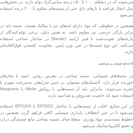
می‌شوند که در دماهای ۱۰۰ تا ۱۵۰ درجه سانتی‌گراد دوام دارند. در بخش‌هایی
مثل انتقال قراضه یا بارهای داغ، حتی از تسمه‌های مقاوم تا ۲۰۰ درجه استفاده
می‌شود.
همچنین در خطوطی که مواد دارای لبه‌های تیز یا متالیک هستند، تسمه باید در
برابر پارگی عرضی نیز مقاوم باشد. به همین دلیل، برخی تولیدکنندگان از
پارچه‌های تقویت‌شده با فیبر آرامید (Kevlar) در ساختار نساجی استفاده
می‌کنند. این نوع تسمه‌ها در عین وزن پایین، مقاومت کششی فوق‌العاده‌ای
دارند.
3) صنایع شیمیایی و پتروشیمی
در محیط‌های شیمیایی، تسمه نساجی در معرض روغن، اسید یا بخارهای
خورنده قرار دارد. لاستیک‌های معمولی در چنین شرایطی به‌سرعت متورم یا
تجزیه می‌شوند، بنابراین باید از تسمه‌هایی با روکش Nitrile یا Neoprene
استفاده شود که خاصیت ضدروغن و ضداسید دارند.
در این صنایع، اغلب از تسمه‌هایی با ساختار EP250/2 یا EP315/3 استفاده
می‌شود تا در عین انعطاف، پایداری شیمیایی کافی فراهم گردد. همچنین در
خطوط بسته‌بندی مواد پودری، سطح صاف تسمه نساجی مانع چسبندگی ذرات
و تجمع الکترواستاتیک می‌شود.