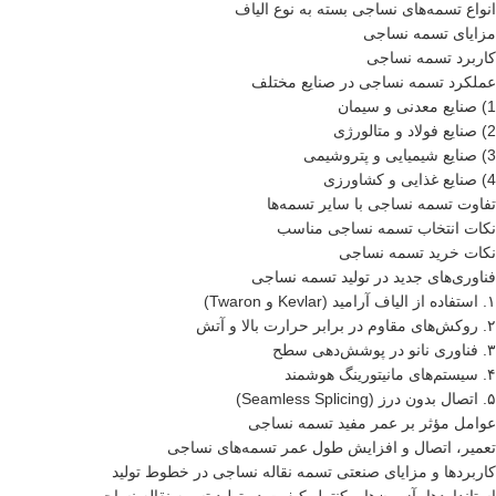
انواع تسمه‌های نساجی بسته به نوع الیاف
مزایای تسمه نساجی
کاربرد تسمه نساجی
عملکرد تسمه نساجی در صنایع مختلف
1) صنایع معدنی و سیمان
2) صنایع فولاد و متالورژی
3) صنایع شیمیایی و پتروشیمی
4) صنایع غذایی و کشاورزی
تفاوت تسمه نساجی با سایر تسمه‌ها
نکات انتخاب تسمه نساجی مناسب
نکات خرید تسمه نساجی
فناوری‌های جدید در تولید تسمه نساجی
۱. استفاده از الیاف آرامید (Kevlar و Twaron)
۲. روکش‌های مقاوم در برابر حرارت بالا و آتش
۳. فناوری نانو در پوشش‌دهی سطح
۴. سیستم‌های مانیتورینگ هوشمند
۵. اتصال بدون درز (Seamless Splicing)
عوامل مؤثر بر عمر مفید تسمه نساجی
تعمیر، اتصال و افزایش طول عمر تسمه‌های نساجی
کاربردها و مزایای صنعتی تسمه نقاله نساجی در خطوط تولید