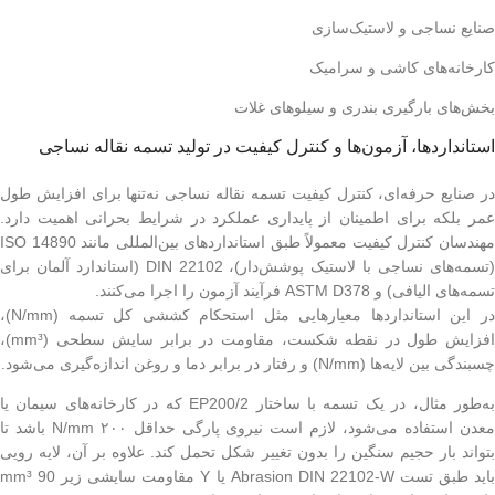
صنایع نساجی و لاستیک‌سازی
کارخانه‌های کاشی و سرامیک
بخش‌های بارگیری بندری و سیلوهای غلات
استانداردها، آزمون‌ها و کنترل کیفیت در تولید تسمه نقاله نساجی
در صنایع حرفه‌ای، کنترل کیفیت تسمه نقاله نساجی نه‌تنها برای افزایش طول
عمر بلکه برای اطمینان از پایداری عملکرد در شرایط بحرانی اهمیت دارد.
مهندسان کنترل کیفیت معمولاً طبق استانداردهای بین‌المللی مانند ISO 14890
(تسمه‌های نساجی با لاستیک پوشش‌دار)، DIN 22102 (استاندارد آلمان برای
تسمه‌های الیافی) و ASTM D378 فرآیند آزمون را اجرا می‌کنند.
در این استانداردها معیارهایی مثل استحکام کششی کل تسمه (N/mm)،
افزایش طول در نقطه شکست، مقاومت در برابر سایش سطحی (mm³)،
چسبندگی بین لایه‌ها (N/mm) و رفتار در برابر دما و روغن اندازه‌گیری می‌شود.
به‌طور مثال، در یک تسمه با ساختار EP200/2 که در کارخانه‌های سیمان یا
معدن استفاده می‌شود، لازم است نیروی پارگی حداقل ۲۰۰ N/mm باشد تا
بتواند بار حجیم سنگین را بدون تغییر شکل تحمل کند. علاوه بر آن، لایه رویی
باید طبق تست Abrasion DIN 22102-W یا Y مقاومت سایشی زیر 90 mm³