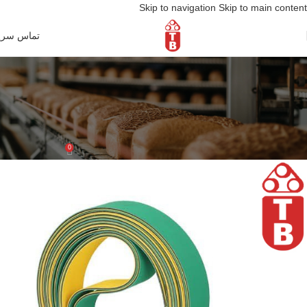
Skip to navigation
Skip to main content
تماس سری
وبلاگ
خانه
/
آخرین مطالب
آخرین مطالب
تسمه نساجی
0
tasmeh borna
فعال سپتامبر 14, 2024