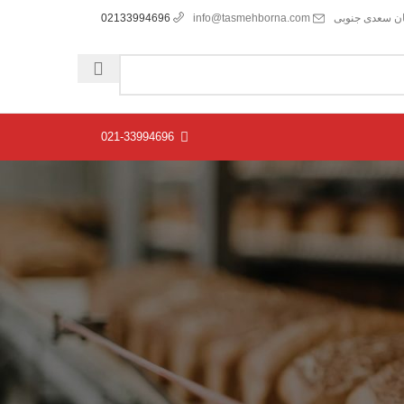
ان سعدی جنوبی
info@tasmehborna.com
02133994696
021-33994696
جستجو
جستجو