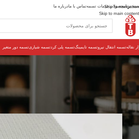
مه برنا
محصولات
خدمات تسمه
تماس با ما
درباره ما
Skip to navigation
Skip to main content
ار نقاله
تسمه انتقال نیرو
تسمه تایمینگ
تسمه پلی کرد
تسمه شیاری
تسمه دور متغیر
آخرین
تسمه پی وی س
منتشر شده در
h borna