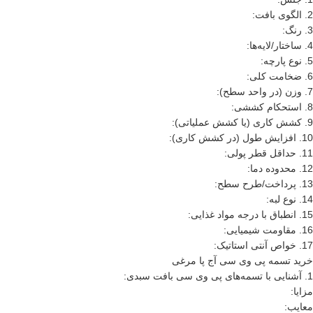
2. الگوی بافت:
3. رنگ:
4. ساختار/لایه‌ها:
5. نوع پارچه:
6. ضخامت کلی:
7. وزن (در واحد سطح):
8. استحکام کششی:
9. کشش کاری (یا کشش عملیاتی):
10. افزایش طول (در کشش کاری):
11. حداقل قطر پولی:
12. محدوده دما:
13. پرداخت/طرح سطح:
14. نوع لبه:
15. انطباق با درجه مواد غذایی:
16. مقاومت شیمیایی:
17. خواص آنتی استاتیک:
خرید تسمه پی وی سی آج پا مرغی
1. آشنایی با تسمه‌های پی وی سی بافت سبدی:
مزایا:
معایب: